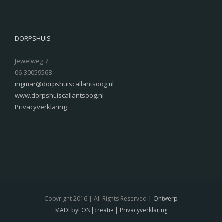
DORPSHUIS
Jewelweg 7
06-30059568
ingmar@dorpshuiscallantsoog.nl
www.dorpshuiscallantsoog.nl
Privacyverklaring
Copyright 2016 | All Rights Reserved
| Ontwerp
MADEbyLON|creatie
| Privacyverklaring