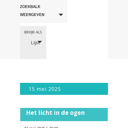
Zoeken
en
ZOEKBALK
weergeven
WEERGEVEN
navigatie
Evenement
BEKIJK ALS
weergaven
Lijst
navigatie
15 mei 2025
Het licht in de ogen
15 mei 2025 | 20:00