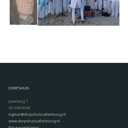
DORPSHUIS
Jewelweg 7
06-30059568
ingmar@dorpshuiscallantsoog.nl
www.dorpshuiscallantsoog.nl
Privacyverklaring