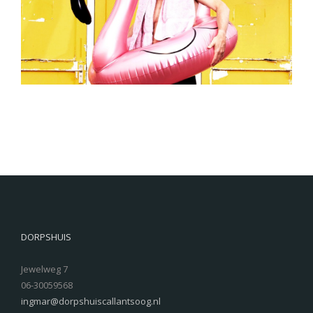
DORPSHUIS
Jewelweg 7
06-30059568
ingmar@dorpshuiscallantsoog.nl