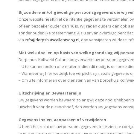
Bijzondere en/of gevoelige persoonsgegevens die wij ve
Onze website heeft niet de intentie gegevens te verzamelen ov
of een bezoeker ouder dan 16 is. Wij raden ouders dan ook aan
zonder ouderlijke toestemming. Als u er van overtuigd bent d
via
info@dorpshuiscallantsoog.nl
, dan verwijderen wij deze inf
Met welk doel en op basis van welke grondslag wij pers
Dorpshuis Kolfweid Callantsoog verwerkt uw persoonsgegeven
– U te kunnen bellen of e-mailen indien dit nodig is om onze di
– Wanneer wij hier wettelijk toe verplicht zijn, zoals gegevens 
– Om u te informeren over diensten van van Dorpshuis Kolfwei
Uitschrijving en Bewaartermijn
Uw gegevens worden bewaard zolang wij deze nodig hebben ten 
uitschrijft voor de nieuwsbrief, dan worden uw gegevens verwij
Gegevens inzien, aanpassen of verwijderen
U heeft het recht om uw persoonsgegevens in te zien, te corri
te maken tegen de verwerking van uw persoonsgegevens door D