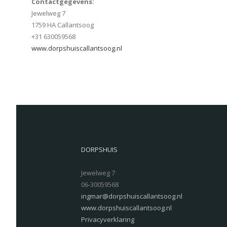
Contactgegevens:
Jewelweg 7
1759 HA Callantsoog
+31 630059568
www.dorpshuiscallantsoog.nl
DORPSHUIS
Jewelweg 7
06-30059568
ingmar@dorpshuiscallantsoog.nl
www.dorpshuiscallantsoog.nl
Privacyverklaring