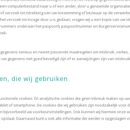
en computerbestand naar u of een ander, door u genoemde organisatie, te
of verzoek tot intrekking van uw toestemming of bezwaar op de verwer
t het verzoek tot inzage door u is gedaan, vragen wij u een kopie van uw i
 nummers onderaan het paspoort), paspoortnummer en Burgerservicenumme
oek.
w gegevens serieus en neemt passende maatregelen om misbruik, verlie
t uw gegevens niet goed beveiligd zijn of er aanwijzingen zijn van misbru
en, die wij gebruiken
unctionele cookies. En analytische cookies die geen inbreuk maken op uw pr
let of smartphone. De cookies die wij gebruiken zijn noodzakelijk voor
 bijvoorbeeld uw voorkeursinstellingen. Ook kunnen wij hiermee onze we
 opslaat. Daarnaast kunt u ook alle informatie die eerder is opgeslagen v