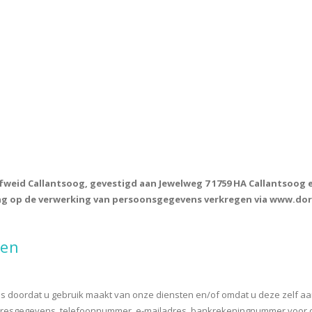
lfweid Callantsoog, gevestigd aan Jewelweg 7 1759 HA Callantsoog
ing op de verwerking van persoonsgegevens verkregen via www.dor
ken
doordat u gebruik maakt van onze diensten en/of omdat u deze zelf aan 
dresgegevens, telefoonnummer, e-mailadres, bankrekeningnummer voor d