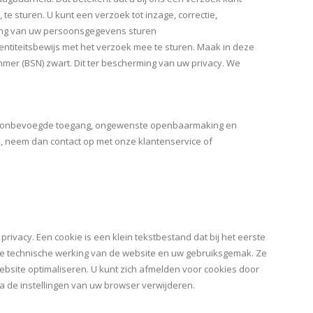
 sturen. U kunt een verzoek tot inzage, correctie,
king van uw persoonsgegevens sturen
dentiteitsbewijs met het verzoek mee te sturen. Maak in deze
r (BSN) zwart. Dit ter bescherming van uw privacy. We
s, onbevoegde toegang, ongewenste openbaarmaking en
ik, neem dan contact op met onze klantenservice of
ivacy. Een cookie is een klein tekstbestand dat bij het eerste
 de technische werking van de website en uw gebruiksgemak. Ze
bsite optimaliseren. U kunt zich afmelden voor cookies door
ia de instellingen van uw browser verwijderen.