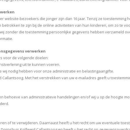
rwerken
er website-bezoekers die jonger zijn dan 16 jaar. Tenzij ze toestemming
 betrokken te zijn bij de online activiteiten van hun kinderen, om zo t
at wij zonder die toestemming persoonlijke gegevens hebben verzameld ov
ormatie.
oonsgegevens verwerken
s voor de volgende doelen:
enstverlening uit te kunnen voeren.
die wij nodig hebben voor onze administratie en belastingaangifte.
d Callantsoog. Met het verstrekken van uw e-mailadres geeft u toestemmi
behoeve van administratieve handelingen en/of wij u op de hoogte moet
derd.
geren of te verwijderen. Daarnaast heeft u het recht om uw eventuele to
orpshuis Kolfweid Callantsoog en heeft u het recht op gegevensoverdraa