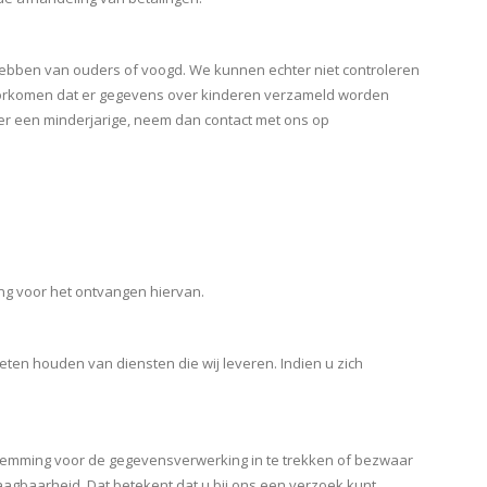
 hebben van ouders of voogd. We kunnen echter niet controleren
e voorkomen dat er gegevens over kinderen verzameld worden
er een minderjarige, neem dan contact met ons op
ng voor het ontvangen hiervan.
en houden van diensten die wij leveren. Indien u zich
estemming voor de gegevensverwerking in te trekken of bezwaar
gbaarheid. Dat betekent dat u bij ons een verzoek kunt