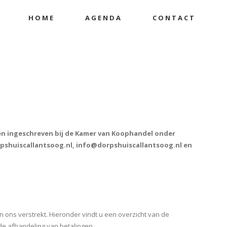
HOME
AGENDA
CONTACT
 en ingeschreven bij de Kamer van Koophandel onder
pshuiscallantsoog.nl, info@dorpshuiscallantsoog.nl en
ons verstrekt. Hieronder vindt u een overzicht van de
e afhandeling van betalingen.