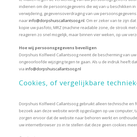
indienen om de persoonsgegevens die wij van u beschikken in e
verwijdering, gegevensoverdraging van uw persoonsgegevens 
naar
info@dorpshuiscallantsoog.nl
. Om er zeker van te zijn da
kopie uw pasfoto, MRZ (machine readable zone, de strook met
reageren zo snel mogelijk, maar binnen vier weken, op uw verz
Hoe wij persoonsgegevens beveiligen
Dorpshuis Kolfweid Callantsoog neemt de bescherming van u
ongeoorloofde wijziging tegen te gaan. Als u de indruk heeft da
via
info@dorpshuiscallantsoog.nl
Cookies, of vergelijkbare techniek
Dorpshuis Kolfweid Callantsoog gebruikt alleen technische en f
bezoek aan deze website wordt opgeslagen op uw computer, tab
zorgen ervoor dat de website naar behoren werkt en onthouden
uw internetbrowser zo in te stellen dat deze geen cookies meer