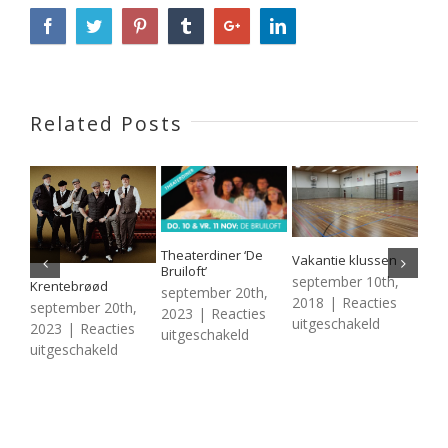
Related Posts
Theaterdiner ‘De
Vakantie klussen
Bruiloft’
september 10th,
Krentebrøød
Peut
september 20th,
Klas
2018
|
Reacties
september 20th,
2023
|
Reacties
Jazz
voor
uitgeschakeld
2023
|
Reacties
voor
uitgeschakeld
Dan
Vakantie
voor
uitgeschakeld
less
Theaterdiner
klussen
Cal
Krentebrøød
‘De
sep
Bruiloft’
201
uit