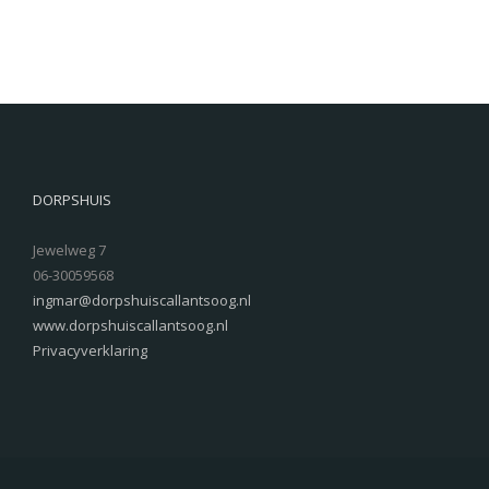
DORPSHUIS
Jewelweg 7
06-30059568
ingmar@dorpshuiscallantsoog.nl
www.dorpshuiscallantsoog.nl
Privacyverklaring