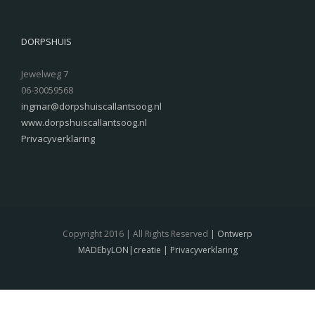
DORPSHUIS
Jewelweg 7
06-30059568
ingmar@dorpshuiscallantsoog.nl
www.dorpshuiscallantsoog.nl
Privacyverklaring
Copyright 2016 | All Rights Reserved
| Ontwerp
MADEbyLON|creatie
| Privacyverklaring