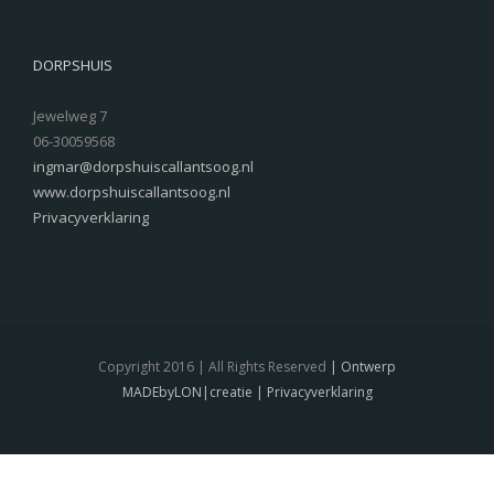
DORPSHUIS
Jewelweg 7
06-30059568
ingmar@dorpshuiscallantsoog.nl
www.dorpshuiscallantsoog.nl
Privacyverklaring
Copyright 2016 | All Rights Reserved
| Ontwerp
MADEbyLON|creatie
| Privacyverklaring