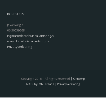
DORPSHUIS
Jewelweg 7
06-30059568
ingmar@dorpshuiscallantsoog.nl
www.dorpshuiscallantsoog.nl
Privacyverklaring
Copyright 2016 | All Rights Reserved
| Ontwerp
MADEbyLON|creatie
| Privacyverklaring