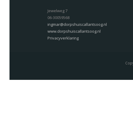
Jewelweg 7
06-30059568
ingmar@dorpshuiscallantsoog.nl
www.dorpshuiscallantsoog.nl
Privacyverklaring
Copy