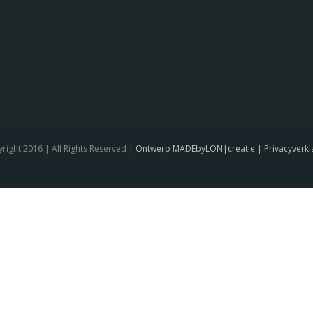
right 2016 | All Rights Reserved
| Ontwerp MADEbyLON|creatie
| Privacyverkl