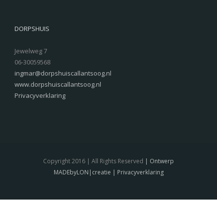
DORPSHUIS
Jewelweg 7
06-30059568
ingmar@dorpshuiscallantsoog.nl
www.dorpshuiscallantsoog.nl
Privacyverklaring
Copyright 2016 | All Rights Reserved
| Ontwerp
MADEbyLON|creatie
| Privacyverklaring