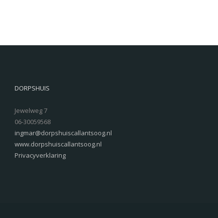
DORPSHUIS
Jewelweg 7
06-30059568
ingmar@dorpshuiscallantsoog.nl
www.dorpshuiscallantsoog.nl
Privacyverklaring